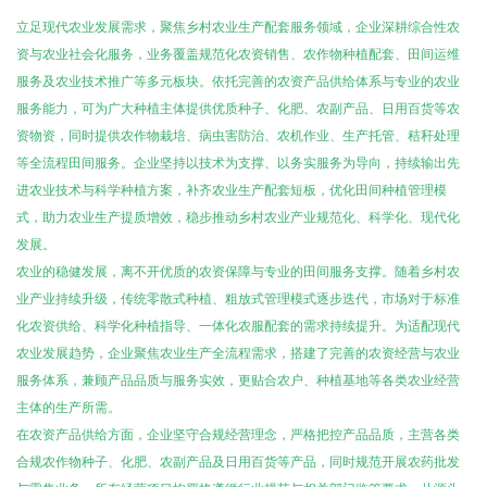
立足现代农业发展需求，聚焦乡村农业生产配套服务领域，企业深耕综合性农
资与农业社会化服务，业务覆盖规范化农资销售、农作物种植配套、田间运维
服务及农业技术推广等多元板块。依托完善的农资产品供给体系与专业的农业
服务能力，可为广大种植主体提供优质种子、化肥、农副产品、日用百货等农
资物资，同时提供农作物栽培、病虫害防治、农机作业、生产托管、秸秆处理
等全流程田间服务。企业坚持以技术为支撑、以务实服务为导向，持续输出先
进农业技术与科学种植方案，补齐农业生产配套短板，优化田间种植管理模
式，助力农业生产提质增效，稳步推动乡村农业产业规范化、科学化、现代化
发展。
农业的稳健发展，离不开优质的农资保障与专业的田间服务支撑。随着乡村农
业产业持续升级，传统零散式种植、粗放式管理模式逐步迭代，市场对于标准
化农资供给、科学化种植指导、一体化农服配套的需求持续提升。为适配现代
农业发展趋势，企业聚焦农业生产全流程需求，搭建了完善的农资经营与农业
服务体系，兼顾产品品质与服务实效，更贴合农户、种植基地等各类农业经营
主体的生产所需。
在农资产品供给方面，企业坚守合规经营理念，严格把控产品品质，主营各类
合规农作物种子、化肥、农副产品及日用百货等产品，同时规范开展农药批发