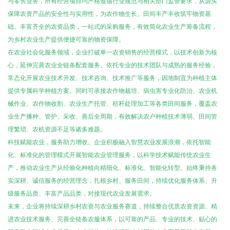
与零售业务，所有经营项目均严格遵循行业规范与相关部门监管要求，从源头
保障农资产品的安全性与实用性，为农作物生长、田间丰产丰收筑牢物资基
础。丰富齐全的农资品类，一站式的采购服务，有效简化农业生产筹备流程，
为乡村农业生产提供便捷可靠的物资保障。
在农业社会化服务领域，企业打破单一农资销售的经营模式，以技术创新为核
心，延伸完善农业全链条配套服务。依托专业的技术团队与成熟的服务经验，
常态化开展农业技术开发、技术咨询、技术推广等服务，因地制宜为种植主体
提供专属科学种植方案。同时可承接农作物栽培、病虫害专业化防治、农业机
械作业、农作物收割、农业生产托管、秸秆处理加工等各类田间服务，覆盖农
业生产播种、管护、采收、善后全周期，有效解决农户种植技术薄弱、田间管
理繁琐、农机资源不足等诸多难题。
科技赋能农业，服务助力增收。企业积极融入智慧农业发展浪潮，依托智能
化、标准化的管理模式开展智能农业管理服务，以科学技术赋能传统农业生
产，推动农业生产从经验化种植向精细化、标准化、智能化转型。始终秉持务
实深耕、诚信服务的经营理念，扎根乡村、服务田间，持续优化服务体系、升
级服务品质、丰富产品品类，对接现代农业发展需求。
未来，企业将持续深耕乡村农资与农业服务赛道，持续整合优质农资资源、精
进农业技术服务、完善全链条农服体系，以可靠的产品、专业的技术、贴心的