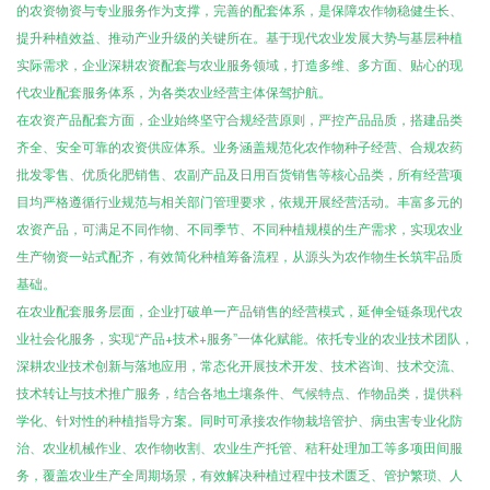
的农资物资与专业服务作为支撑，完善的配套体系，是保障农作物稳健生长、
提升种植效益、推动产业升级的关键所在。基于现代农业发展大势与基层种植
实际需求，企业深耕农资配套与农业服务领域，打造多维、多方面、贴心的现
代农业配套服务体系，为各类农业经营主体保驾护航。
在农资产品配套方面，企业始终坚守合规经营原则，严控产品品质，搭建品类
齐全、安全可靠的农资供应体系。业务涵盖规范化农作物种子经营、合规农药
批发零售、优质化肥销售、农副产品及日用百货销售等核心品类，所有经营项
目均严格遵循行业规范与相关部门管理要求，依规开展经营活动。丰富多元的
农资产品，可满足不同作物、不同季节、不同种植规模的生产需求，实现农业
生产物资一站式配齐，有效简化种植筹备流程，从源头为农作物生长筑牢品质
基础。
在农业配套服务层面，企业打破单一产品销售的经营模式，延伸全链条现代农
业社会化服务，实现“产品+技术+服务”一体化赋能。依托专业的农业技术团队，
深耕农业技术创新与落地应用，常态化开展技术开发、技术咨询、技术交流、
技术转让与技术推广服务，结合各地土壤条件、气候特点、作物品类，提供科
学化、针对性的种植指导方案。同时可承接农作物栽培管护、病虫害专业化防
治、农业机械作业、农作物收割、农业生产托管、秸秆处理加工等多项田间服
务，覆盖农业生产全周期场景，有效解决种植过程中技术匮乏、管护繁琐、人