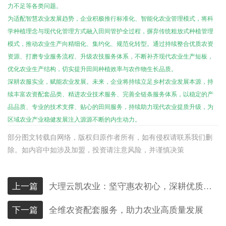
力不足等各类问题。
为适配智慧农业发展趋势，企业积极推行标准化、智能化农业管理模式，将科
学种植理念与现代化管理方式融入田间管护全过程，摒弃传统粗放式种植管理
模式，推动农业生产向精细化、集约化、规范化转型。通过持续整合优质农资
资源、打磨专业服务流程、升级农技服务体系，不断补齐现代农业生产短板，
优化农业生产结构，切实提升田间种植效率与农作物生长品质。
深耕农服实业，赋能农业发展。未来，企业将持续立足乡村农业发展本源，持
续丰富农资配套品类、精进农业技术服务、完善全链条服务体系，以稳定的产
品品质、专业的技术支撑、贴心的田间服务，持续助力现代农业提质升级，为
区域农业产业稳健发展注入源源不断的内生动力。
部分图文转载自网络，版权归原作者所有，如有侵权请联系我们删
除。如内容中如涉及加盟，投资请注意风险，并谨慎决策
上一篇
大理云凯农业：坚守惠农初心，深耕优质农资服务
下一篇
全维农资配套服务，助力农业高质量发展